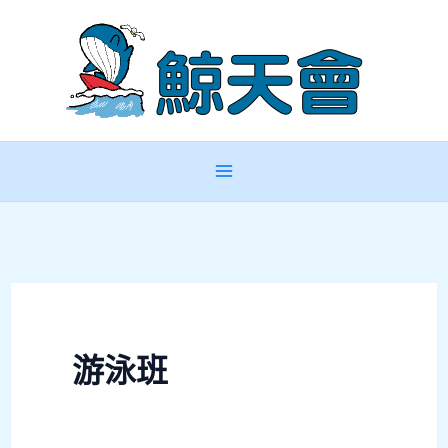
跳
至
主
要
內
容
游泳班