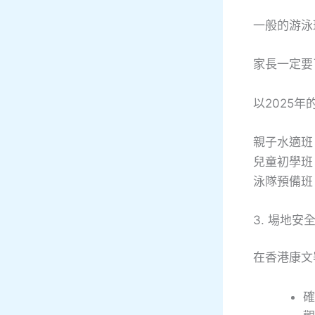
一般的游泳
家長一定要了
以2025
親子水適班 2
兒童初學班 4
泳隊預備班 7
3. 場地安
在香港康文
確