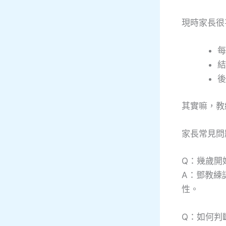
現時家長很
每
結
後
其實嘛，教
家長常見問
Q：幾歲開
A：鄧教練
性。
Q：如何判