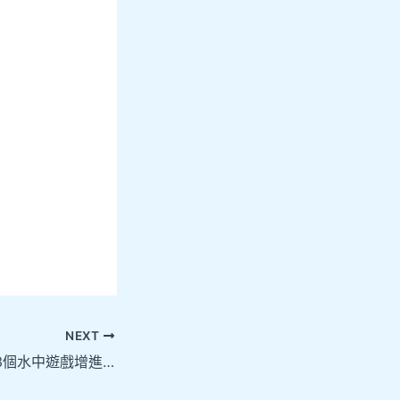
NEXT
親子游泳好處多！3個水中遊戲增進感情又練水性