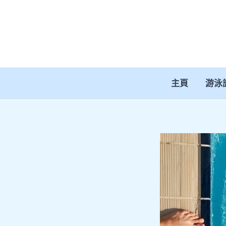
跳
至
主
要
內
容
主頁
游泳