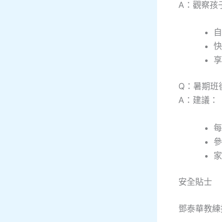
A：觀察孩
自
快
享
Q：暑期班
A：建議：
每
參
家
安全貼士
鄧泰華教練