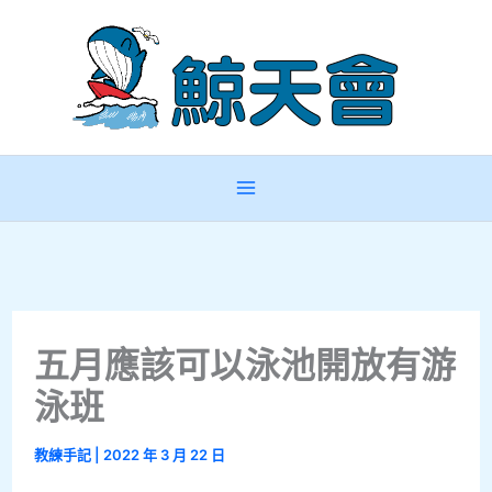
跳
至
主
要
內
容
五月應該可以泳池開放有游
泳班
教練手記
|
2022 年 3 月 22 日