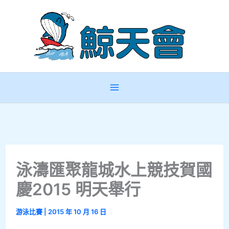
跳
至
主
要
內
容
泳濤匯聚龍城水上競技賀國
慶2015 明天舉行
游泳比賽
|
2015 年 10 月 16 日