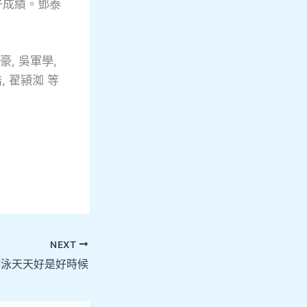
好成績。鄧泰
豪, 吳軍學,
, 翟潁洳 等
NEXT
游泳天天好是好時候