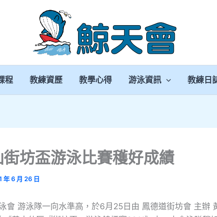
課程
教練資歷
教學心得
游泳資訊
教練日
仙街坊盃游泳比賽穫好成績
1 年 6 月 26 日
泳會 游泳隊一向水準高，於6月25日由 鳳德道街坊會 主辦 