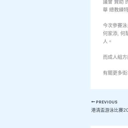
議會 贊助
華 總教練
今次參賽泳員
何家添, 何慧
人。
而成人組方
有關更多街
PREVIOUS
港清盃游泳比賽20