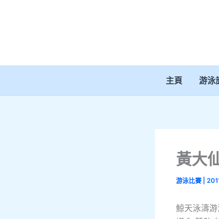
跳
至
主
要
內
容
主頁
游泳
黃大
游泳比賽
|
201
鯨天泳濤游