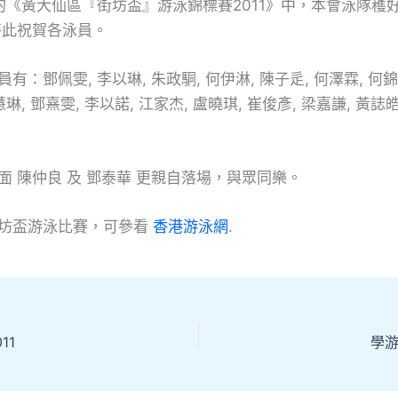
 的《黃大仙區『街坊盃』游泳錦標賽2011》中，本會泳隊穫
特此祝賀各泳員。
有：鄧佩雯, 李以琳, 朱政駧, 何伊淋, 陳子辵, 何澤霖, 何錦
琳, 鄧熹雯, 李以諾, 江家杰, 盧曉琪, 崔俊彥, 梁嘉謙, 黃誌皓
面 陳仲良 及 鄧泰華 更親自落場，與眾同樂。
坊盃游泳比賽，可參看
香港游泳網
.
11
學