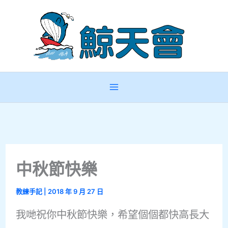
跳
至
主
要
內
容
中秋節快樂
教練手記
|
2018 年 9 月 27 日
我哋祝你中秋節快樂，希望個個都快高長大